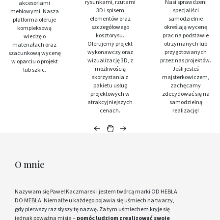
rysunkami, rzutami
Nasi sprawdzeni
akcesoriami
3D i spisem
specjaliści
meblowymi. Nasza
elementów oraz
samodzielnie
platforma oferuje
szczegółowego
określają wycenę
kompleksową
kosztorysu.
prac na podstawie
wiedzę o
Oferujemy projekt
otrzymanych lub
materiałach oraz
wykonawczy oraz
przygotowanych
szacunkową wycenę
wizualizację 3D, z
przez nas projektów.
w oparciu o projekt
możliwością
Jeśli jesteś
lub szkic.
skorzystania z
majsterkowiczem,
pakietu usług
zachęcamy
projektowych w
zdecydować się na
atrakcyjniejszych
samodzielną
cenach.
realizację!
O mnie
Nazywam się Paweł Kaczmarek i jestem twórcą marki OD HEBLA
DO MEBLA. Niemalże u każdego pojawia się uśmiech na twarzy,
gdy pierwszy raz słyszy tę nazwę. Za tym uśmiechem kryje się
jednak poważna misja –
pomóc ludziom zrealizować swoje