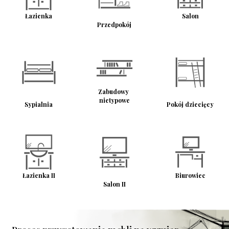
Łazienka
Salon
Przedpokój
Zabudowy 
nietypowe
Sypialnia
Pokój dziecięcy
Łazienka II
Biurowiec
Salon II