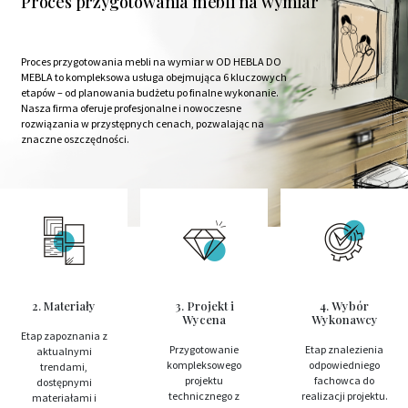
Proces przygotowania mebli na wymiar
Proces przygotowania mebli na wymiar w OD HEBLA DO
MEBLA to kompleksowa usługa obejmująca 6 kluczowych
etapów – od planowania budżetu po finalne wykonanie.
Nasza firma oferuje profesjonalne i nowoczesne
rozwiązania w przystępnych cenach, pozwalając na
znaczne oszczędności.
2. Materiały
3. Projekt i
4. Wybór
Wycena
Wykonawcy
Etap zapoznania z
Przygotowanie
Etap znalezienia
aktualnymi
kompleksowego
odpowiedniego
trendami,
projektu
fachowca do
dostępnymi
technicznego z
realizacji projektu.
materiałami i