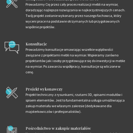
Prowadzimy Cię przez cały proces realizacji mebli na wymiar,
doradzając najlepsze rozwiązania w najkorzystniejszych cenach.
Twój projekt zostanie wykonany przez naszego fachowca, który
wyceni prace na podstawie otrzymanych lub przygotowanych
wspólnie projektów.
Konsultacje
Prowadzimy konsultacje omawiając wszelkie wątpliwości
związane z projektami mebli na wymiar. Wspieramy zarówno
projektantów jak i osoby przygotowujące się do inwestycji w meble
na wymiar. Po zawarciu współpracy, konsultacje są wliczone w
cenę.
Projekt wykonawczy
Projekt techniczny z rysunkami, rzutami 3D, opisami modułów i
spisem elementów. Jest to fundamentalna usługa umożliwiająca
zakup materiału we własnym zakresie (dedykowane dla
majsterkowiczów i profesjonalistów).
Pośrednictwo w zakupie materiałów