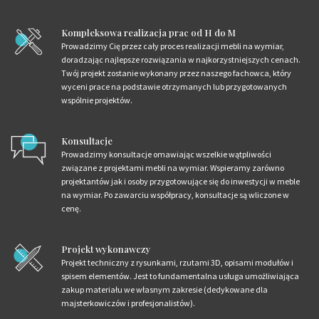
Kompleksowa realizacja prac od H do M
Prowadzimy Cię przez cały proces realizacji mebli na wymiar,
doradzając najlepsze rozwiązania w najkorzystniejszych cenach.
Twój projekt zostanie wykonany przez naszego fachowca, który
wyceni prace na podstawie otrzymanych lub przygotowanych
wspólnie projektów.
Konsultacje
Prowadzimy konsultacje omawiając wszelkie wątpliwości
związane z projektami mebli na wymiar. Wspieramy zarówno
projektantów jak i osoby przygotowujące się do inwestycji w meble
na wymiar. Po zawarciu współpracy, konsultacje są wliczone w
cenę.
Projekt wykonawczy
Projekt techniczny z rysunkami, rzutami 3D, opisami modułów i
spisem elementów. Jest to fundamentalna usługa umożliwiająca
zakup materiału we własnym zakresie (dedykowane dla
majsterkowiczów i profesjonalistów).