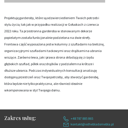
Projektuję garderoby, które są odzwierciedleniem Twoich potrzeb i
stylu życia, tak jak w przypadku realizacji w Gołuskach z czerwca
2022 roku. Ta przestronna garderoba w stonowanym dekorze
popielatym została funkcjonalnie podzielona na dwie strefy.
Frontowa część wyposażona jest w kolumny z szufladami na bieliznę,
organizacyjnymi szufladami tackowymi oraz drążkami na ubrania
wiszące. Zarówno lewa, jak i prawa strona składają się z rzędu
głębokich szuflad, półek oraz drążków z podziałem na krótsze i
dłuższe ubrania. Podczas indywidualnych konsultacji analizuję
dostępną przestrzeń oraz Twoje potrzeby, aby stworzyć garderobę,
która będzie nie tylko praktyczna, ale również idealnie
wkomponowana w styl Twojego domu.
Zakres usług:
+48 787 885 865
kontakt@odhebladomebla.pl