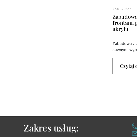
27.01.2022 r.
Zabudowa 
frontami
akrylu
Zabudowa z a
suwnymi wyp
Czytaj 
Zakres usług: