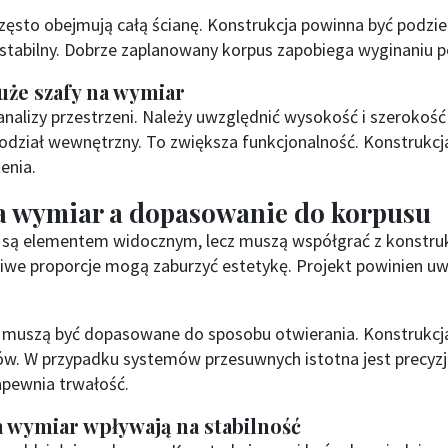
ęsto obejmują całą ścianę. Konstrukcja powinna być podziel
 stabilny. Dobrze zaplanowany korpus zapobiega wyginaniu p
uże szafy na wymiar
analizy przestrzeni. Należy uwzględnić wysokość i szerokość
odział wewnętrzny. To zwiększa funkcjonalność. Konstrukc
enia.
na wymiar a dopasowanie do korpusu
r są elementem widocznym, lecz muszą współgrać z konstru
ciwe proporcje mogą zaburzyć estetykę. Projekt powinien u
r muszą być dopasowane do sposobu otwierania. Konstrukcj
w. W przypadku systemów przesuwnych istotna jest precyzj
apewnia trwałość.
a wymiar wpływają na stabilność