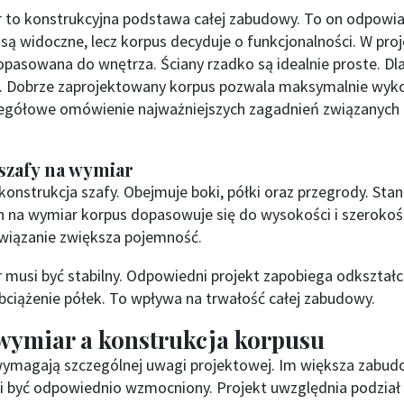
 to konstrukcyjna podstawa całej zabudowy. To on odpowiad
 są widoczne, lecz korpus decyduje o funkcjonalności. W pro
opasowana do wnętrza. Ściany rzadko są idealnie proste. D
. Dobrze zaprojektowany korpus pozwala maksymalnie wyko
zegółowe omówienie najważniejszych zagadnień związanych z
szafy na wymiar
nstrukcja szafy. Obejmuje boki, półki oraz przegrody. Stano
 na wymiar korpus dopasowuje się do wysokości i szerokoś
ozwiązanie zwiększa pojemność.
 musi być stabilny. Odpowiedni projekt zapobiega odkształ
ciążenie półek. To wpływa na trwałość całej zabudowy.
 wymiar a konstrukcja korpusu
wymagają szczególnej uwagi projektowej. Im większa zabud
i być odpowiednio wzmocniony. Projekt uwzględnia podział