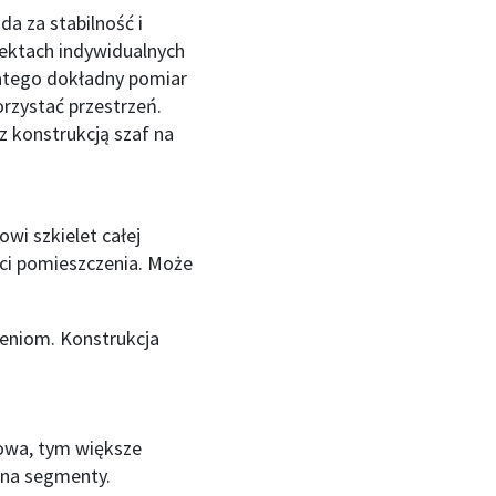
a za stabilność i
jektach indywidualnych
latego dokładny pomiar
rzystać przestrzeń.
 konstrukcją szaf na
wi szkielet całej
ci pomieszczenia. Może
ceniom. Konstrukcja
owa, tym większe
 na segmenty.