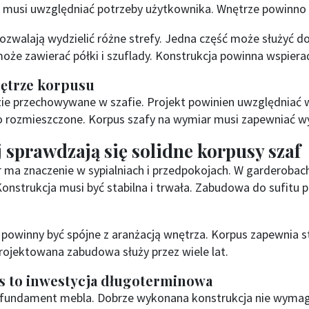
 musi uwzględniać potrzeby użytkownika. Wnętrze powinno 
ozwalają wydzielić różne strefy. Jedna część może służyć 
oże zawierać półki i szuflady. Konstrukcja powinna wspierać
nętrze korpusu
dzie przechowywane w szafie. Projekt powinien uwzględniać 
 rozmieszczone. Korpus szafy na wymiar musi zapewniać w
j sprawdzają się solidne korpusy szaf
 ma znaczenie w sypialniach i przedpokojach. W garderobach
Konstrukcja musi być stabilna i trwała. Zabudowa do sufitu
 powinny być spójne z aranżacją wnętrza. Korpus zapewnia st
projektowana zabudowa służy przez wiele lat.
s to inwestycja długoterminowa
 fundament mebla. Dobrze wykonana konstrukcja nie wymag