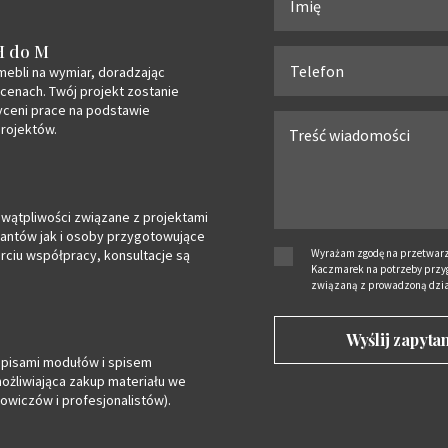
H do M
mebli na wymiar, doradzając
 cenach. Twój projekt zostanie
ceni prace na podstawie
rojektów.
wątpliwości związane z projektami
antów jak i osoby przygotowujące
arciu współpracy, konsultacje są
Wyrażam zgodę na przetwarz
Kaczmarek na potrzeby przyg
związaną z prowadzoną dzia
 opisami modułów i spisem
ożliwiająca zakup materiału we
wiczów i profesjonalistów).