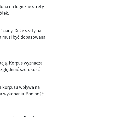
ona na logiczne strefy.
ółek.
 ściany. Duże szafy na
ja musi być dopasowana
kcją. Korpus wyznacza
względniać szerokość
a korpusu wpływa na
a wykonania. Spójność