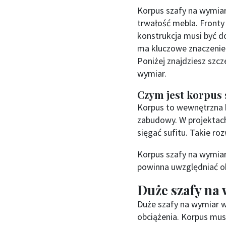
Korpus szafy na wymiar
trwałość mebla. Fronty
konstrukcja musi być d
ma kluczowe znaczenie
Poniżej znajdziesz szc
wymiar.
Czym jest korpus 
Korpus to wewnętrzna ko
zabudowy. W projektach
sięgać sufitu. Takie r
Korpus szafy na wymiar
powinna uwzględniać ob
Duże szafy na
Duże szafy na wymiar 
obciążenia. Korpus mus