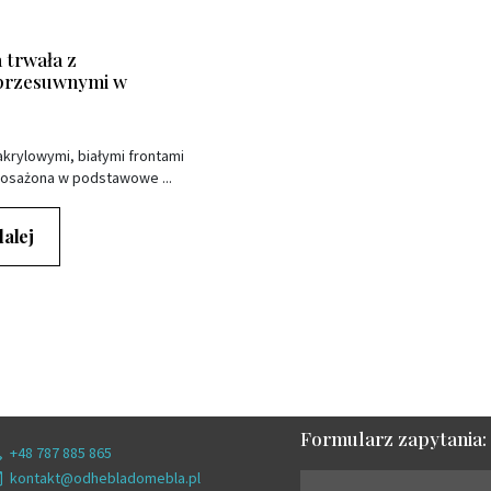
trwała z
 przesuwnymi w
krylowymi, białymi frontami
osażona w podstawowe ...
dalej
Formularz zapytania:
+48 787 885 865
kontakt@odhebladomebla.pl