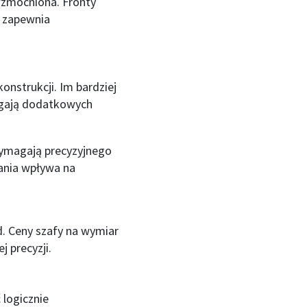
wzmocniona. Fronty
i zapewnia
onstrukcji. Im bardziej
agają dodatkowych
wymagają precyzyjnego
ania wpływa na
d. Ceny szafy na wymiar
 precyzji.
 logicznie