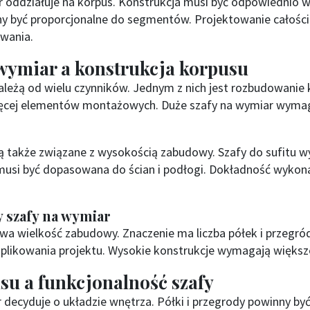
ar oddziałuje na korpus. Konstrukcja musi być odpowiednio 
ny być proporcjonalne do segmentów. Projektowanie całośc
wania.
 wymiar a konstrukcja korpusu
leżą od wielu czynników. Jednym z nich jest rozbudowanie k
ięcej elementów montażowych. Duże szafy na wymiar wym
ą także związane z wysokością zabudowy. Szafy do sufitu 
musi być dopasowana do ścian i podłogi. Dokładność wykon
 szafy na wymiar
ływa wielkość zabudowy. Znaczenie ma liczba półek i przegró
plikowania projektu. Wysokie konstrukcje wymagają większej
su a funkcjonalność szafy
decyduje o układzie wnętrza. Półki i przegrody powinny być