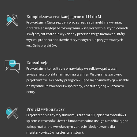
Kompleksowa realizacja prac od H do M
Prowadzimy Cię przez cały proces realizacji mebli na wymiar,
doradzając najlepsze rozwiązania w najkorzystniejszych cenach.
Twój projekt zostanie wykonany przez naszego fachowca, który
wyceni prace na podstawie otrzymanych lub przygotowanych
wspólnie projektów.
Konsultacje
Prowadzimy konsultacje omawiając wszelkie wątpliwości
związane z projektami mebli na wymiar. Wspieramy zarówno
projektantów jak i osoby przygotowujące się do inwestycji w meble
na wymiar. Po zawarciu współpracy, konsultacje są wliczone w
cenę.
Projekt wykonawczy
Projekt techniczny z rysunkami, rzutami 3D, opisami modułów i
spisem elementów. Jest to fundamentalna usługa umożliwiająca
zakup materiału we własnym zakresie (dedykowane dla
majsterkowiczów i profesjonalistów).