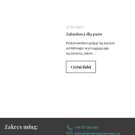
17.03.2022 r.
Zabudowa dla psów
Postanowiłem podjąć się bardzo
ambitnego i wymagającego
wyzwania, jakim ...
Czytaj dalej
Zakres usług:
+48 787 885 865
kontakt@odhebladomebla.pl