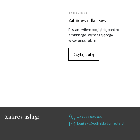
17.03.2022 r.
Zabudowa dla psów
Postanowiłem podjąć się bardzo
ambitnego i wymagającego
wyzwania, jakim ...
Czytaj dalej
Zakres usług:
+48 787 885 865
kontakt@odhebladomebla.pl