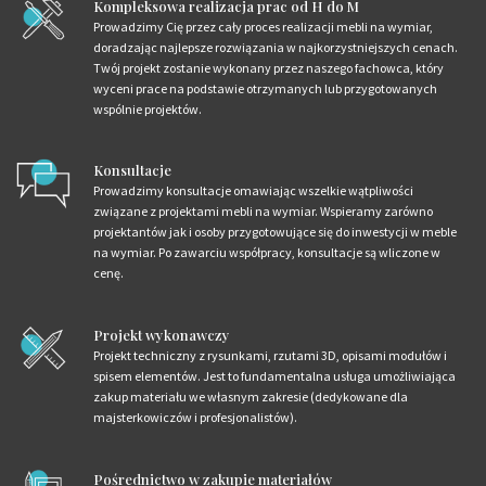
Kompleksowa realizacja prac od H do M
Prowadzimy Cię przez cały proces realizacji mebli na wymiar,
doradzając najlepsze rozwiązania w najkorzystniejszych cenach.
Twój projekt zostanie wykonany przez naszego fachowca, który
wyceni prace na podstawie otrzymanych lub przygotowanych
wspólnie projektów.
Konsultacje
Prowadzimy konsultacje omawiając wszelkie wątpliwości
związane z projektami mebli na wymiar. Wspieramy zarówno
projektantów jak i osoby przygotowujące się do inwestycji w meble
na wymiar. Po zawarciu współpracy, konsultacje są wliczone w
cenę.
Projekt wykonawczy
Projekt techniczny z rysunkami, rzutami 3D, opisami modułów i
spisem elementów. Jest to fundamentalna usługa umożliwiająca
zakup materiału we własnym zakresie (dedykowane dla
majsterkowiczów i profesjonalistów).
Pośrednictwo w zakupie materiałów