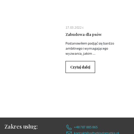
17.03.2022 r.
Zabudowa dla psów
Postanowiłem podjąć się bardzo
ambitnego i wymagającego
wyzwania, jakim ...
Czytaj dalej
Zakres usług:
+48 787 885 865
kontakt@odhebladomebla.pl