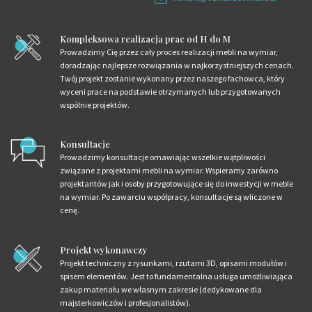
Kompleksowa realizacja prac od H do M
Prowadzimy Cię przez cały proces realizacji mebli na wymiar,
doradzając najlepsze rozwiązania w najkorzystniejszych cenach.
Twój projekt zostanie wykonany przez naszego fachowca, który
wyceni prace na podstawie otrzymanych lub przygotowanych
wspólnie projektów.
Konsultacje
Prowadzimy konsultacje omawiając wszelkie wątpliwości
związane z projektami mebli na wymiar. Wspieramy zarówno
projektantów jak i osoby przygotowujące się do inwestycji w meble
na wymiar. Po zawarciu współpracy, konsultacje są wliczone w
cenę.
Projekt wykonawczy
Projekt techniczny z rysunkami, rzutami 3D, opisami modułów i
spisem elementów. Jest to fundamentalna usługa umożliwiająca
zakup materiału we własnym zakresie (dedykowane dla
majsterkowiczów i profesjonalistów).