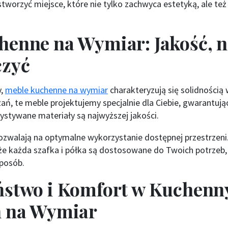
 stworzyć miejsce, które nie tylko zachwyca estetyką, ale te
.
enne na Wymiar: Jakość, n
czyć
y,
meble kuchenne na wymiar
charakteryzują się solidnością
ń, te meble projektujemy specjalnie dla Ciebie, gwarantując
ystywane materiały są najwyższej jakości.
ozwalają na optymalne wykorzystanie dostępnej przestrzen
 że każda szafka i półka są dostosowane do Twoich potrzeb
posób.
ństwo i Komfort w Kuchenn
h na Wymiar