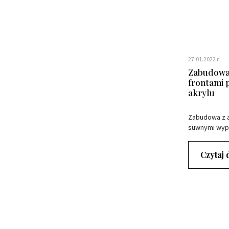
27.01.2022 r.
Zabudowa 
frontami
akrylu
Zabudowa z a
suwnymi wyp
Czytaj 