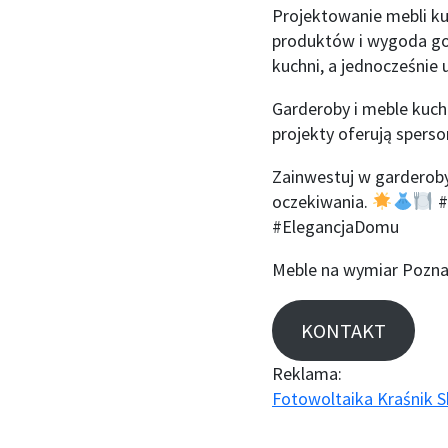
Projektowanie mebli k
produktów i wygoda go
kuchni, a jednocześnie
Garderoby i meble kuch
projekty oferują spers
Zainwestuj w garderoby 
oczekiwania.
#
#ElegancjaDomu
Meble na wymiar Pozn
KONTAKT
Reklama:
Fotowoltaika Kraśnik S