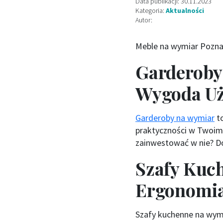
Data publikacji: 30.11.2023
Kategoria:
Aktualności
Autor:
Meble na wymiar Pozn
Garderoby 
Wygoda Uż
Garderoby na wymiar
to
praktyczności w Twoim 
zainwestować w nie? Do
Szafy Kuc
Ergonomia
Szafy kuchenne na wymia