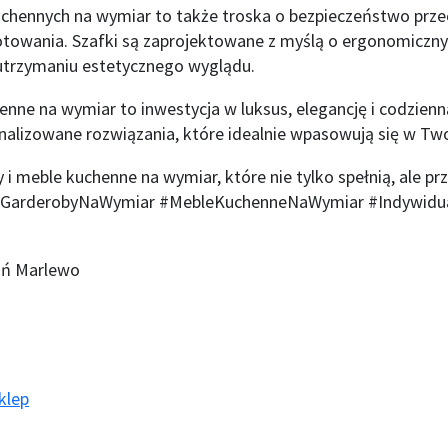
uchennych na wymiar to także troska o bezpieczeństwo pr
towania. Szafki są zaprojektowane z myślą o ergonomiczny
 utrzymaniu estetycznego wyglądu.
enne na wymiar to inwestycja w luksus, elegancję i codzie
onalizowane rozwiązania, które idealnie wpasowują się w Tw
i meble kuchenne na wymiar, które nie tylko spełnią, ale p
GarderobyNaWymiar #MebleKuchenneNaWymiar #Indywidua
ań Marlewo
klep