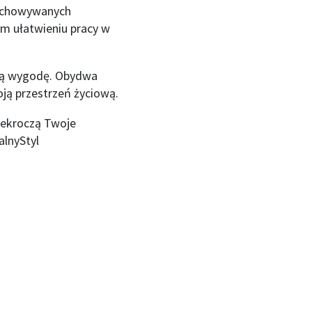
zechowywanych
m ułatwieniu pracy w
nną wygodę. Obydwa
oją przestrzeń życiową.
rzekroczą Twoje
lnyStyl