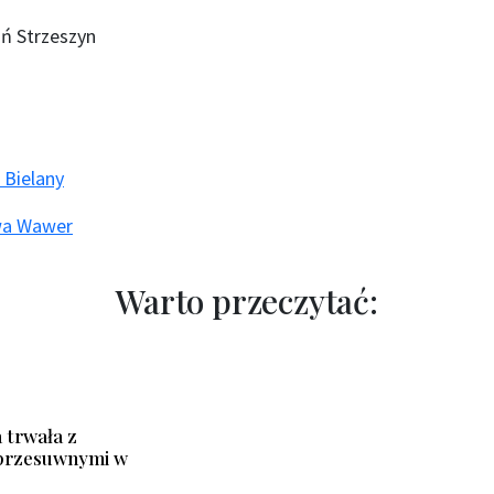
ń Strzeszyn
 Bielany
wa Wawer
Warto przeczytać:
trwała z
 przesuwnymi w