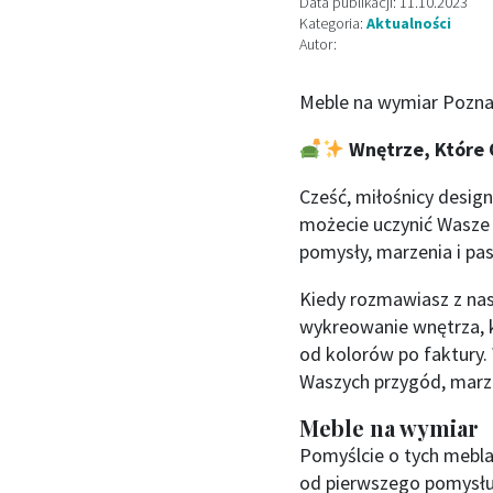
Data publikacji: 11.10.2023
Kategoria:
Aktualności
Autor:
Meble na wymiar Pozna
Wnętrze, Które 
Cześć, miłośnicy desig
możecie uczynić Wasze 
pomysły, marzenia i pas
Kiedy rozmawiasz z nas
wykreowanie wnętrza, 
od kolorów po faktury.
Waszych przygód, marzeń
Meble na wymiar
Pomyślcie o tych mebla
od pierwszego pomysłu 