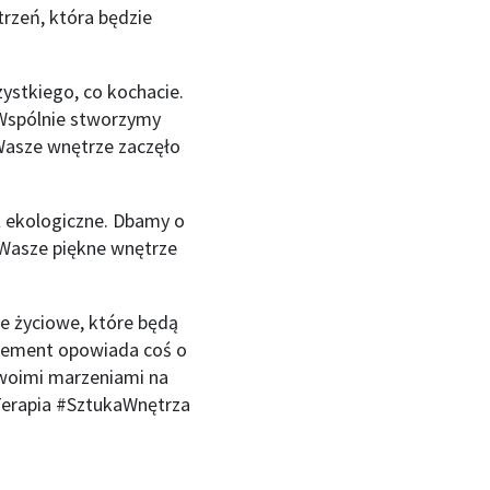
rzeń, która będzie
ystkiego, co kochacie.
 Wspólnie stworzymy
 Wasze wnętrze zaczęło
eż ekologiczne. Dbamy o
e Wasze piękne wnętrze
ie życiowe, które będą
 element opowiada coś o
swoimi marzeniami na
erapia #SztukaWnętrza