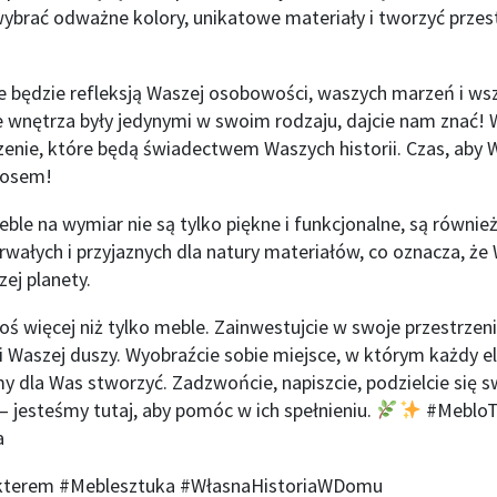
ybrać odważne kolory, unikatowe materiały i tworzyć przest
 będzie refleksją Waszej osobowości, waszych marzeń i wsz
ze wnętrza były jedynymi w swoim rodzaju, dajcie nam znać!
zenie, które będą świadectwem Waszych historii. Czas, aby
łosem!
eble na wymiar nie są tylko piękne i funkcjonalne, są równi
rwałych i przyjaznych dla natury materiałów, co oznacza, ż
ej planety.
ś więcej niż tylko meble. Zainwestujcie w swoje przestrzen
u i Waszej duszy. Wyobraźcie sobie miejsce, w którym każdy
 dla Was stworzyć. Zadzwońcie, napiszcie, podzielcie się 
 jesteśmy tutaj, aby pomóc w ich spełnieniu.
#MebloT
a
terem #Meblesztuka #WłasnaHistoriaWDomu