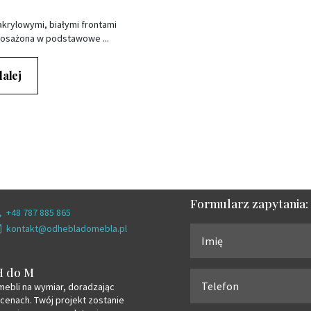
krylowymi, białymi frontami
osażona w podstawowe ...
dalej
Formularz zapytania:
+48 787 885 865
kontakt@odhebladomebla.pl
H do M
mebli na wymiar, doradzając
 cenach. Twój projekt zostanie