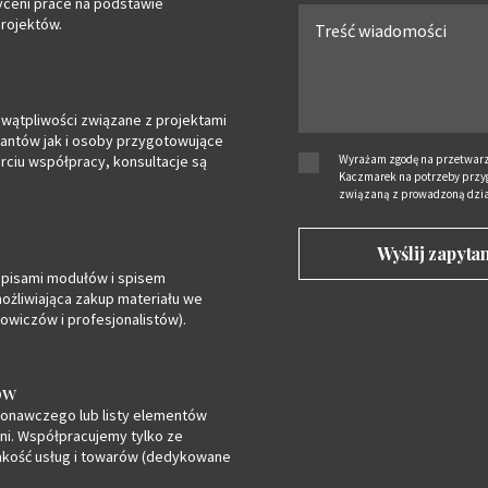
ceni prace na podstawie
rojektów.
wątpliwości związane z projektami
antów jak i osoby przygotowujące
arciu współpracy, konsultacje są
Wyrażam zgodę na przetwarz
Kaczmarek na potrzeby przyg
związaną z prowadzoną dzia
 opisami modułów i spisem
ożliwiająca zakup materiału we
wiczów i profesjonalistów).
ów
onawczego lub listy elementów
ni. Współpracujemy tylko ze
akość usług i towarów (dedykowane