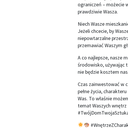
ograniczeń – możecie w
prawdziwie Wasza.
Niech Wasze mieszkanie
Jeżeli chcecie, by Was
niepowtarzalne przestr
przemawiać Waszym g
A co najlepsze, nasze m
środowisko, używając t
nie będzie kosztem nasz
Czas zainwestować w co
pełne życia, charakter
Was. To właśnie możemy
temat Waszych wnętrz –
#TwójDomTwojaSztuk
#WnętrzeZCharak