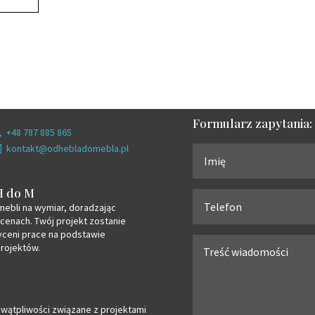
Formularz zapytania:
+48 787 885 865
kontakt@odhebladomebla.pl
H do M
mebli na wymiar, doradzając
 cenach. Twój projekt zostanie
ceni prace na podstawie
rojektów.
wątpliwości związane z projektami