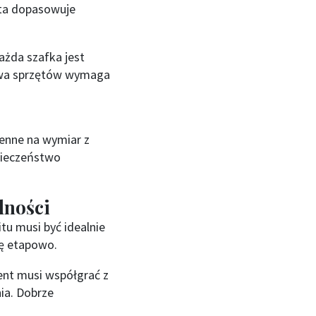
sta dopasowuje
żda szafka jest
owa sprzętów wymaga
enne na wymiar z
pieczeństwo
dności
u musi być idealnie
ę etapowo.
ent musi współgrać z
ia. Dobrze