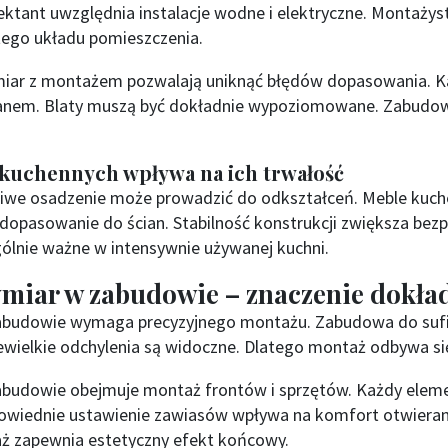
ojektant uwzględnia instalacje wodne i elektryczne. Montaży
tego układu pomieszczenia.
iar z montażem pozwalają uniknąć błędów dopasowania. Ka
planem. Blaty muszą być dokładnie wypoziomowane. Zabud
 kuchennych wpływa na ich trwałość
ciwe osadzenie może prowadzić do odkształceń. Meble kuch
opasowanie do ścian. Stabilność konstrukcji zwiększa bez
ólnie ważne w intensywnie używanej kuchni.
miar w zabudowie – znaczenie dokła
abudowie wymaga precyzyjnego montażu. Zabudowa do sufit
wielkie odchylenia są widoczne. Dlatego montaż odbywa si
abudowie obejmuje montaż frontów i sprzętów. Każdy elem
powiednie ustawienie zawiasów wpływa na komfort otwieran
 zapewnia estetyczny efekt końcowy.