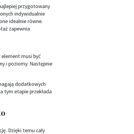
 najlepiej przygotowany
onych indywidualnie
one idealnie równe.
taż zapewnia
 element musi być
y i poziomy. Następnie
wymagają dodatkowych
na tym etapie przekłada
to
ję. Dzięki temu cały