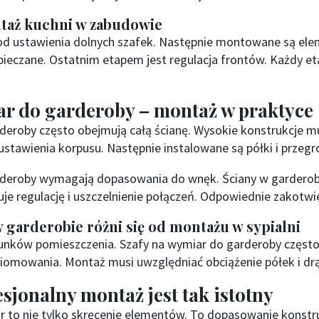
ntaż kuchni w zabudowie
od ustawienia dolnych szafek. Następnie montowane są elem
ieczane. Ostatnim etapem jest regulacja frontów. Każdy 
ar do garderoby – montaż w praktyce
deroby często obejmują całą ścianę. Wysokie konstrukcje mu
stawienia korpusu. Następnie instalowane są półki i przegr
rderoby wymagają dopasowania do wnęk. Ściany w garderob
e regulację i uszczelnienie połączeń. Odpowiednie zakotwi
w garderobie różni się od montażu w sypialni
runków pomieszczenia. Szafy na wymiar do garderoby częst
iomowania. Montaż musi uwzględniać obciążenie półek i dr
sjonalny montaż jest tak istotny
 to nie tylko skręcenie elementów. To dopasowanie konstru