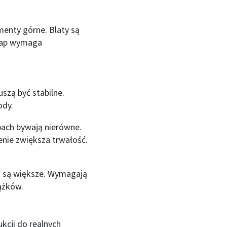
enty górne. Blaty są
etap wymaga
szą być stabilne.
ody.
ach bywają nierówne.
enie zwiększa trwałość.
o są większe. Wymagają
ążków.
kcji do realnych