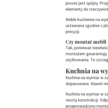
proces jest spójny. Pr
elementy do rzeczywis
Meble kuchenne na wym
ustawiana zgodnie z 
precyzji.
Czy montaż mebli
Tak, ponieważ niewłaś
montażem gwarantują d
użytkowania. To szczeg
Kuchnia na wy
Kuchnia na wymiar w z
dopasowana. Nawet nie
Kuchnia na wymiar w z
resztą konstrukcji. Od
przeprowadzony montaż