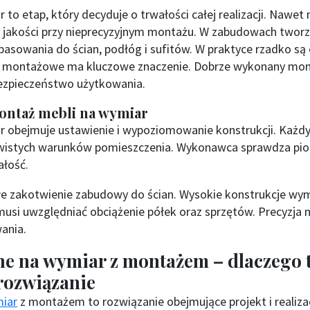
to etap, który decyduje o trwałości całej realizacji. Nawet
a jakości przy nieprecyzyjnym montażu. W zabudowach tworz
pasowania do ścian, podłóg i sufitów. W praktyce rzadko są 
e montażowe ma kluczowe znaczenie. Dobrze wykonany mon
 bezpieczeństwo użytkowania.
ontaż mebli na wymiar
 obejmuje ustawienie i wypoziomowanie konstrukcji. Każdy
istych warunków pomieszczenia. Wykonawca sprawdza pion
ałość.
wałe zakotwienie zabudowy do ścian. Wysokie konstrukcje 
usi uwzględniać obciążenie półek oraz sprzętów. Precyzja 
ania.
e na wymiar z montażem – dlaczego 
rozwiązanie
iar
z montażem to rozwiązanie obejmujące projekt i realizac