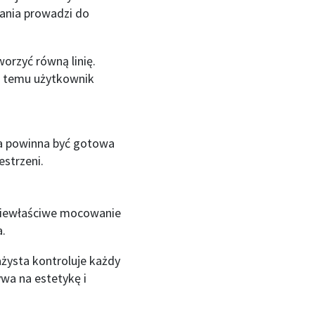
ania prowadzi do
rzyć równą linię.
i temu użytkownik
ga powinna być gotowa
strzeni.
niewłaściwe mocowanie
a.
żysta kontroluje każdy
wa na estetykę i