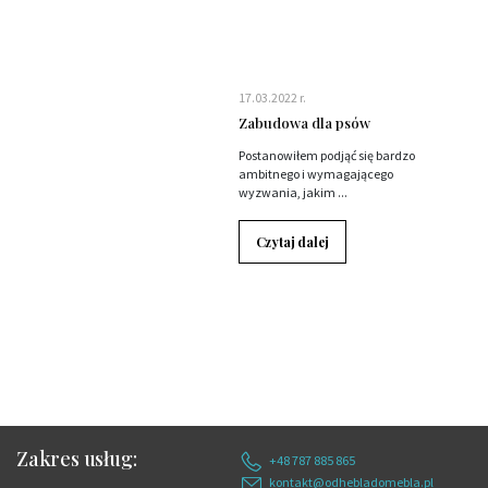
17.03.2022 r.
Zabudowa dla psów
Postanowiłem podjąć się bardzo
ambitnego i wymagającego
wyzwania, jakim ...
Czytaj dalej
Zakres usług:
+48 787 885 865
kontakt@odhebladomebla.pl