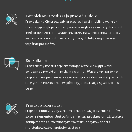
Kompleksowa realizacja prac od H do M
Prowadzimy Cię przez cały proces realizacji mebli na wymiar,
doradzając najlepsze rozwiązania w najkorzystniejszych cenach.
Twój projekt zostanie wykonany przez naszego fachowca, który
wyceni prace na podstawie otrzymanych lub przygotowanych
wspólnie projektów.
Konsultacje
Prowadzimy konsultacje omawiając wszelkie wątpliwości
związane z projektami mebli na wymiar. Wspieramy zarówno
projektantów jak i osoby przygotowujące się do inwestycji w meble
na wymiar. Po zawarciu współpracy, konsultacje są wliczone w
cenę.
Projekt wykonawczy
Projekt techniczny z rysunkami, rzutami 3D, opisami modułów i
spisem elementów. Jest to fundamentalna usługa umożliwiająca
zakup materiału we własnym zakresie (dedykowane dla
majsterkowiczów i profesjonalistów).