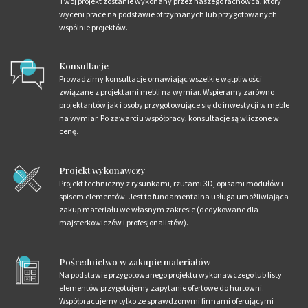
Twój projekt zostanie wykonany przez naszego fachowca, który
wyceni prace na podstawie otrzymanych lub przygotowanych
wspólnie projektów.
Konsultacje
Prowadzimy konsultacje omawiając wszelkie wątpliwości
związane z projektami mebli na wymiar. Wspieramy zarówno
projektantów jak i osoby przygotowujące się do inwestycji w meble
na wymiar. Po zawarciu współpracy, konsultacje są wliczone w
cenę.
Projekt wykonawczy
Projekt techniczny z rysunkami, rzutami 3D, opisami modułów i
spisem elementów. Jest to fundamentalna usługa umożliwiająca
zakup materiału we własnym zakresie (dedykowane dla
majsterkowiczów i profesjonalistów).
Pośrednictwo w zakupie materiałów
Na podstawie przygotowanego projektu wykonawczego lub listy
elementów przygotujemy zapytanie ofertowe do hurtowni.
Współpracujemy tylko ze sprawdzonymi firmami oferującymi