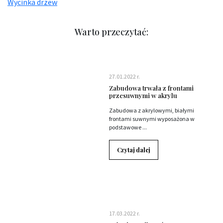
Wycinka drzew
Warto przeczytać:
27.01.2022 r.
Zabudowa trwała z frontami
przesuwnymi w akrylu
Zabudowa z akrylowymi, białymi
frontami suwnymi wyposażona w
podstawowe ...
Czytaj dalej
17.03.2022 r.