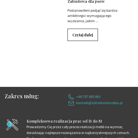
Zabudowa dla psów
Postanowiłem podjąć się bardzo
ambitnego i wymagającego
wyzwania, jakim ...
Czytaj dalej
Zakres usług:
+48 787 885 865
kontakt@odhebladomebla.pl
Kompleksowa realizacja prac od H do M
Prowadzimy Cię przez cały proces realizacji mebli na wymiar,
doradzając najlepsze rozwiązania w najkorzystniejszych cenach.