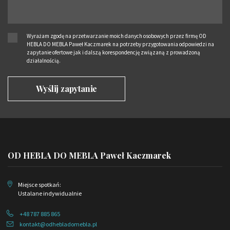
Wyrażam zgodę na przetwarzanie moich danych osobowych przez firmę OD
HEBLA DO MEBLA Paweł Kaczmarek na potrzeby przygotowania odpowiedzi na
zapytanie ofertowe jak i dalszą korespondencję związaną z prowadzoną
działalnością.
OD HEBLA DO MEBLA Paweł Kaczmarek
Miejsce spotkań:
Ustalane indywidualnie
+48 787 885 865
kontakt@odhebladomebla.pl