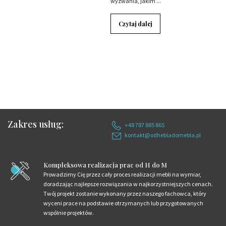
wyzwania, jakim ...
Czytaj dalej
Zakres usług:
+48 787 885 865
kontakt@odhebladomebla.pl
Kompleksowa realizacja prac od H do M
Prowadzimy Cię przez cały proces realizacji mebli na wymiar,
doradzając najlepsze rozwiązania w najkorzystniejszych cenach.
Twój projekt zostanie wykonany przez naszego fachowca, który
wyceni prace na podstawie otrzymanych lub przygotowanych
wspólnie projektów.