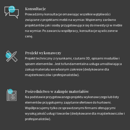
Konsultacje
Prowadzimy konsultacje omawiając wszelkie wątpliwości
związane z projektami mebli na wymiar. Wspieramy zarówno
projektantów jak i osoby przygotowujące się do inwestycji w meble
na wymiar. Po zawarciu współpracy, konsultacje są wliczone w
cenę.
Projekt wykonawczy
Projekt techniczny z rysunkami, rzutami 3D, opisami modułów i
spisem elementów. Jest to fundamentalna usługa umożliwiająca
zakup materiału we własnym zakresie (dedykowane dla
majsterkowiczów i profesjonalistów).
Pośrednictwo w zakupie materiałów
Na podstawie przygotowanego projektu wykonawczego lub listy
elementów przygotujemy zapytanie ofertowe do hurtowni.
Współpracujemy tylko ze sprawdzonymi firmami oferującymi
wysoką jakość usług i towarów (dedykowane dla majsterkowiczów i
profesjonalistów).