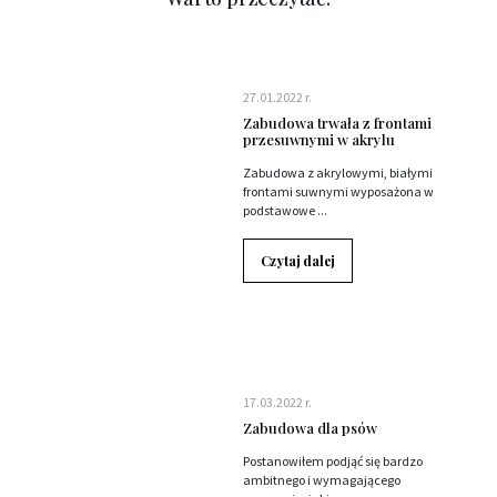
27.01.2022 r.
Zabudowa trwała z frontami
przesuwnymi w akrylu
Zabudowa z akrylowymi, białymi
frontami suwnymi wyposażona w
podstawowe ...
Czytaj dalej
17.03.2022 r.
Zabudowa dla psów
Postanowiłem podjąć się bardzo
ambitnego i wymagającego