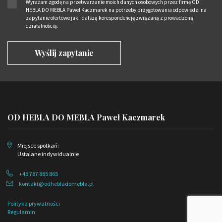
Wyrażam zgodę na przetwarzanie moich danych osobowych przez firmę OD
HEBLA DO MEBLA Paweł Kaczmarek na potrzeby przygotowania odpowiedzi na
zapytanie ofertowe jak i dalszą korespondencję związaną z prowadzoną
działalnością.
OD HEBLA DO MEBLA Paweł Kaczmarek
Miejsce spotkań:
Ustalane indywidualnie
+48 787 885 865
kontakt@odhebladomebla.pl
Polityka prywatności
Regulamin