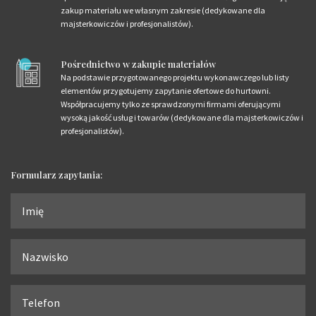
zakup materiału we własnym zakresie (dedykowane dla
majsterkowiczów i profesjonalistów).
Pośrednictwo w zakupie materiałów
Na podstawie przygotowanego projektu wykonawczego lub listy
elementów przygotujemy zapytanie ofertowe do hurtowni.
Współpracujemy tylko ze sprawdzonymi firmami oferującymi
wysoką jakość usług i towarów (dedykowane dla majsterkowiczów i
profesjonalistów).
Formularz zapytania: