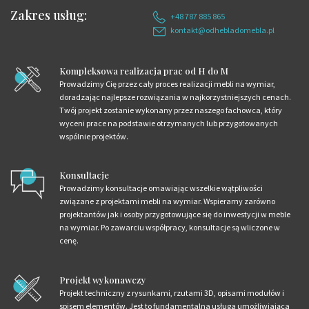
Zakres usług:
+48 787 885 865
kontakt@odhebladomebla.pl
Kompleksowa realizacja prac od H do M
Prowadzimy Cię przez cały proces realizacji mebli na wymiar,
doradzając najlepsze rozwiązania w najkorzystniejszych cenach.
Twój projekt zostanie wykonany przez naszego fachowca, który
wyceni prace na podstawie otrzymanych lub przygotowanych
wspólnie projektów.
Konsultacje
Prowadzimy konsultacje omawiając wszelkie wątpliwości
związane z projektami mebli na wymiar. Wspieramy zarówno
projektantów jak i osoby przygotowujące się do inwestycji w meble
na wymiar. Po zawarciu współpracy, konsultacje są wliczone w
cenę.
Projekt wykonawczy
Projekt techniczny z rysunkami, rzutami 3D, opisami modułów i
spisem elementów. Jest to fundamentalna usługa umożliwiająca