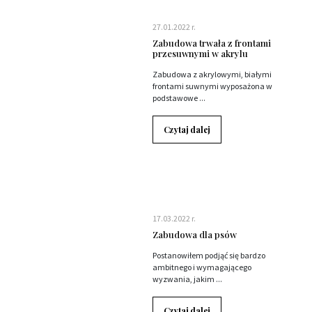
27.01.2022 r.
Zabudowa trwała z frontami
przesuwnymi w akrylu
Zabudowa z akrylowymi, białymi
frontami suwnymi wyposażona w
podstawowe ...
Czytaj dalej
17.03.2022 r.
Zabudowa dla psów
Postanowiłem podjąć się bardzo
ambitnego i wymagającego
wyzwania, jakim ...
Czytaj dalej