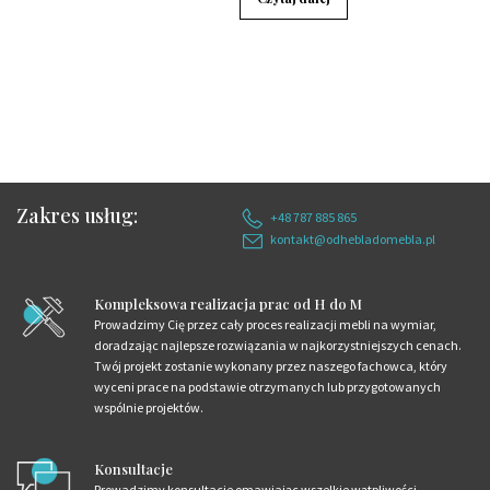
Zakres usług:
+48 787 885 865
kontakt@odhebladomebla.pl
Kompleksowa realizacja prac od H do M
Prowadzimy Cię przez cały proces realizacji mebli na wymiar,
doradzając najlepsze rozwiązania w najkorzystniejszych cenach.
Twój projekt zostanie wykonany przez naszego fachowca, który
wyceni prace na podstawie otrzymanych lub przygotowanych
wspólnie projektów.
Konsultacje
Prowadzimy konsultacje omawiając wszelkie wątpliwości