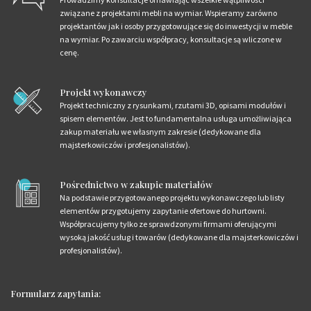
związane z projektami mebli na wymiar. Wspieramy zarówno
projektantów jak i osoby przygotowujące się do inwestycji w meble
na wymiar. Po zawarciu współpracy, konsultacje są wliczone w
cenę.
Projekt wykonawczy
Projekt techniczny z rysunkami, rzutami 3D, opisami modułów i
spisem elementów. Jest to fundamentalna usługa umożliwiająca
zakup materiału we własnym zakresie (dedykowane dla
majsterkowiczów i profesjonalistów).
Pośrednictwo w zakupie materiałów
Na podstawie przygotowanego projektu wykonawczego lub listy
elementów przygotujemy zapytanie ofertowe do hurtowni.
Współpracujemy tylko ze sprawdzonymi firmami oferującymi
wysoką jakość usług i towarów (dedykowane dla majsterkowiczów i
profesjonalistów).
Formularz zapytania: