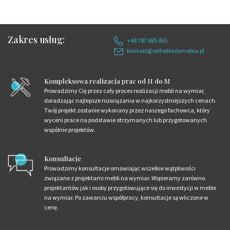
Zakres usług:
+48 787 885 865
kontakt@odhebladomebla.pl
Kompleksowa realizacja prac od H do M
Prowadzimy Cię przez cały proces realizacji mebli na wymiar,
doradzając najlepsze rozwiązania w najkorzystniejszych cenach.
Twój projekt zostanie wykonany przez naszego fachowca, który
wyceni prace na podstawie otrzymanych lub przygotowanych
wspólnie projektów.
Konsultacje
Prowadzimy konsultacje omawiając wszelkie wątpliwości
związane z projektami mebli na wymiar. Wspieramy zarówno
projektantów jak i osoby przygotowujące się do inwestycji w meble
na wymiar. Po zawarciu współpracy, konsultacje są wliczone w
cenę.