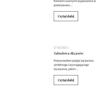
frontami suwnymi wyposażona w
podstawowe ...
Czytaj dalej
17.03.2022 r.
Zabudowa dla psów
Postanowiłem podjąć się bardzo
ambitnego i wymagającego
wyzwania, jakim ...
Czytaj dalej