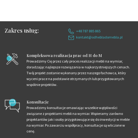
Zakres usług:
+48 787 885 865
kontakt@odhebladomebla.pl
Kompleksowa realizacja prac od H do M
Prowadzimy Cię przez cały proces realizacji mebli na wymiar,
doradzając najlepsze rozwiązania w najkorzystniejszych cenach.
Twój projekt zostanie wykonany przez naszego fachowca, który
wyceni prace na podstawie otrzymanych lub przygotowanych
wspólnie projektów.
Konsultacje
Prowadzimy konsultacje omawiając wszelkie wątpliwości
związane z projektami mebli na wymiar. Wspieramy zarówno
projektantów jak i osoby przygotowujące się do inwestycji w meble
na wymiar. Po zawarciu współpracy, konsultacje są wliczone w
cenę.