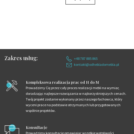
Zakres usług:
+48 787 885 865
kontakt@odhebladomebla.pl
Kompleksowa realizacja prac od H do M
Prowadzimy Cię przez cały proces realizacji mebli na wymiar,
doradzając najlepsze rozwiązania w najkorzystniejszych cenach.
Twój projekt zostanie wykonany przez naszego fachowca, który
wyceni prace na podstawie otrzymanych lub przygotowanych
wspólnie projektów.
Konsultacje
Prowadzimy konsultacje omawiając wszelkie wątpliwości