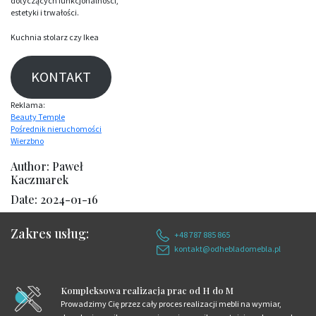
dotyczących funkcjonalności,
estetyki i trwałości.
Kuchnia stolarz czy Ikea
KONTAKT
Reklama:
Beauty Temple
Pośrednik nieruchomości
Wierzbno
Author: Paweł
Kaczmarek
Date: 2024-01-16
Zakres usług:
+48 787 885 865
kontakt@odhebladomebla.pl
Kompleksowa realizacja prac od H do M
Prowadzimy Cię przez cały proces realizacji mebli na wymiar,