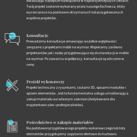
doradzając najlepsze rozwiązania w najkorzystniejszych cenach.
Twój projekt zostanie wykonany przez naszego fachowca, który
wyceni prace na podstawie otrzymanych lub przygotowanych
wspólnie projektów.
Konsultacje
Prowadzimy konsultacje omawiając wszelkie wątpliwości
związane z projektami mebli na wymiar. Wspieramy zarówno
projektantów jak i osoby przygotowujące się do inwestycji w meble
na wymiar. Po zawarciu współpracy, konsultacje są wliczone w
cenę.
Projekt wykonawczy
Projekt techniczny z rysunkami, rzutami 3D, opisami modułów i
spisem elementów. Jest to fundamentalna usługa umożliwiająca
zakup materiału we własnym zakresie (dedykowane dla
majsterkowiczów i profesjonalistów).
Pośrednictwo w zakupie materiałów
Na podstawie przygotowanego projektu wykonawczego lub listy
elementów przygotujemy zapytanie ofertowe do hurtowni.