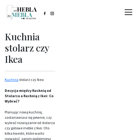
Kuchnia
stolarz czy
Ikea
Kuchnia
stolarz czy Ikea
Decyzja między Kuchnią od
Stolarza a Kuchnią z Ikei: Co
Wybrać?
Planując nową kuchnię,
zastanawiasz się pewnie, czy
wybrać rozwiązanie od stolarza
czy gotowe meble z Ikei. Oto
kilka kwestii, które warto
rozważyć, zanim podejmiesz